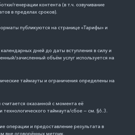
ки/генерации контента (в т.ч. озвучивание
атов в пределах сроков).
 форматы публикуются на странице
«Тарифы»
и
 календарных дней до даты вступления в силу и
енный/зачисленный объём услуг используется на
ические таймауты и ограничения определены на
 считается оказанной с момента её
и технологического таймаута/сбое — см. §6.3.
ние операции и предоставление результата в
м вне оговорённых метрик.