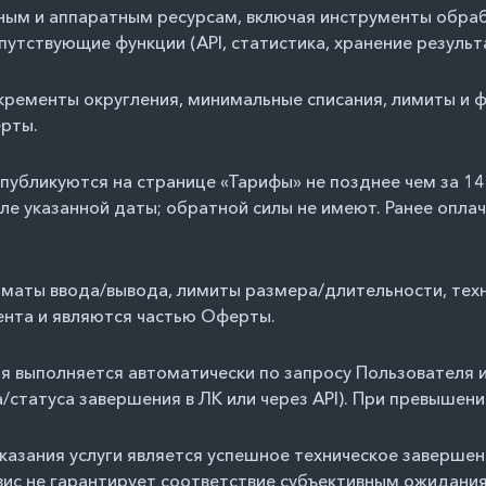
ым и аппаратным ресурсам, включая инструменты обработ
опутствующие функции (API, статистика, хранение результ
инкременты округления, минимальные списания, лимиты и
рты.
публикуются на странице «Тарифы» не позднее чем за 14
е указанной даты; обратной силы не имеют. Ранее оплач
маты ввода/вывода, лимиты размера/длительности, техн
ента и являются частью Оферты.
я выполняется автоматически по запросу Пользователя и
/статуса завершения в ЛК или через API). При превышени
 оказания услуги является успешное техническое заверше
с не гарантирует соответствие субъективным ожидания