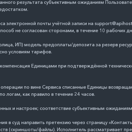
анного результата субъективным ожиданиям Пользовател
недостатком.
еса электронной почты учётной записи на support@apihos
пособ не согласован сторонами, в течение 10 рабочих дн
рлица, ИП) модель предоплаты/депозита за резерв ресу
сно условиям тарифов.
и компенсация Единицами при подтверждённой техническо
 операции по вине Сервиса списанные Единицы возвраща
 логам, как правило в течение 24 часов.
данных и настроек; соответствие субъективным ожиданиям
ния в суд направить претензию через страницу
«Контакт
ьств (скриншоты/файлы). Исполнитель рассматривает пре