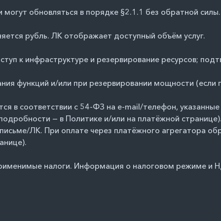
и могут обновляться в порядке §2.1.1 без обратной силы.
еняется рубль. ЛК отображает доступный объём услуг.
оступ к инфраструктуре и резервирование ресурсов; под
вания функций и/или при резервировании мощности (если
тся в соответствии с 54-ФЗ на e-mail/телефон, указанны
одробности — в Политике и/или на платёжной странице).
письме/ЛК. При оплате через платёжного агрегатора об
анице).
применимые налоги. Информация о налоговом режиме и НД