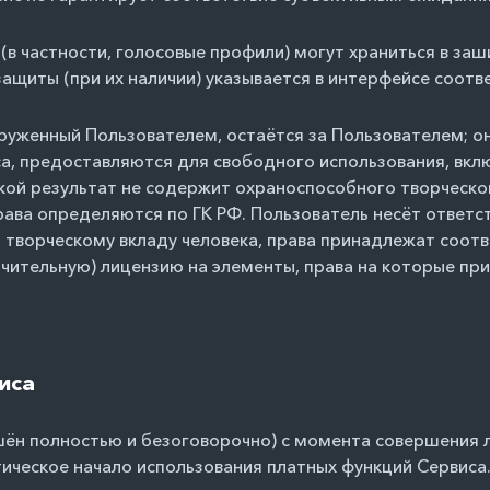
(в частности, голосовые профили) могут храниться в з
ащиты (при их наличии) указывается в интерфейсе соот
загруженный Пользователем, остаётся за Пользователем; 
са, предоставляются для свободного использования, вкл
какой результат не содержит охраноспособного творческо
рава определяются по ГК РФ. Пользователь несёт ответст
я творческому вкладу человека, права принадлежат соо
чительную) лицензию на элементы, права на которые пр
иса
ён полностью и безоговорочно) с момента совершения л
тическое начало использования платных функций Сервиса