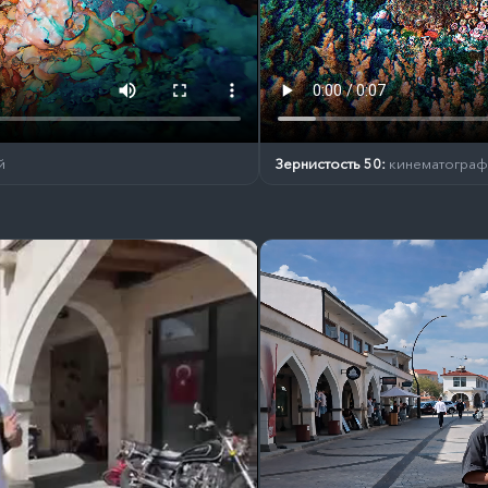
й
Зернистость 50:
кинематографи