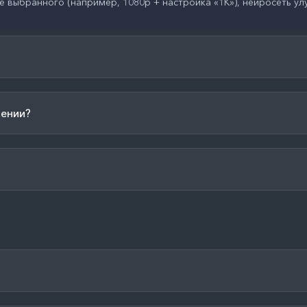
выбранного (например, 1080p + настройка «1K»), нейросеть улу
шении?