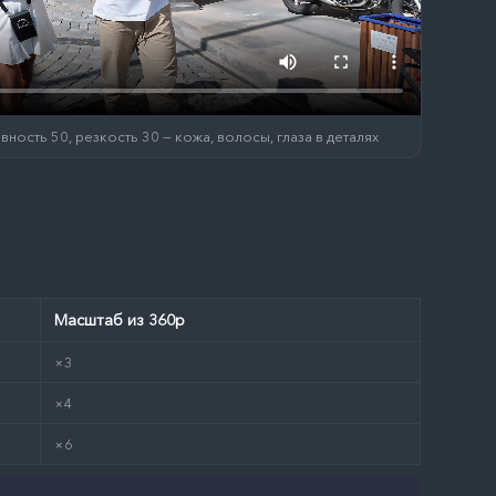
ность 50, резкость 30 — кожа, волосы, глаза в деталях
Масштаб из 360p
×3
×4
×6